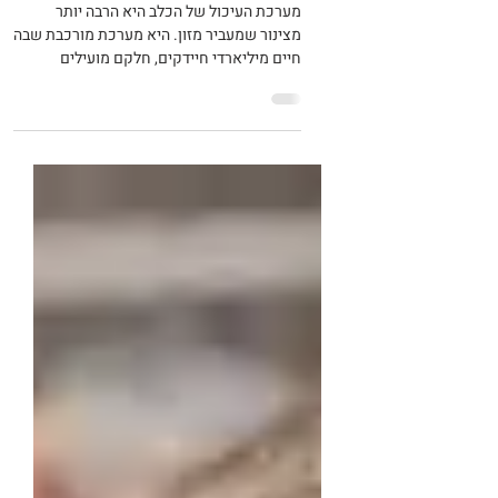
פרוביוטיקה לכלבים - מתי
צריך ולמה?
מערכת העיכול של הכלב היא הרבה יותר
מצינור שמעביר מזון. היא מערכת מורכבת שבה
חיים מיליארדי חיידקים, חלקם מועילים
וחיוניים לתפקוד תקין של הגוף. כאשר האיזון
בין החיידקים הטובים לבין החיידקים הפחות
רצויים נפגע, הכלב עלול לסבול משלשול, גזים,
יציאות רכות, כאבי בטן, ירידה בתיאבון, חוסר
נוחות ולעיתים גם חולשה כללית. כאן נכנסת
לתמונה פרוביוטיקה לכלבים - תוסף שנועד
לתמוך באיזון אוכלוסיית חיידקי המעי ולעזור
למערכת העיכול לחזור לתפקוד יציב יותר.
במרכז וטרינרי פסגות, בניהולה של ד"ר מורן פ