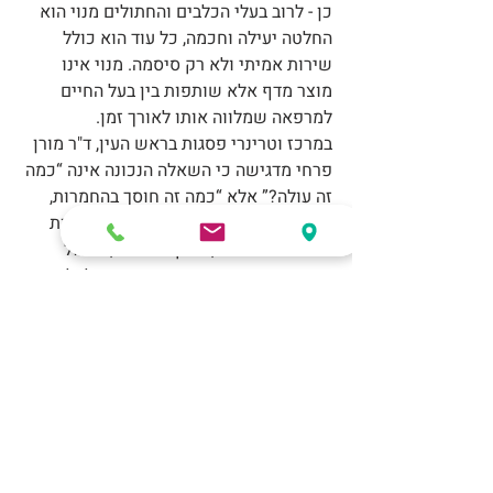
כן - לרוב בעלי הכלבים והחתולים מנוי הוא 
החלטה יעילה וחכמה, כל עוד הוא כולל 
שירות אמיתי ולא רק סיסמה. מנוי אינו 
מוצר מדף אלא שותפות בין בעל החיים 
למרפאה שמלווה אותו לאורך זמן.
במרכז וטרינרי פסגות בראש העין, ד"ר מורן 
פרחי מדגישה כי השאלה הנכונה אינה “כמה 
זה עולה?” אלא “כמה זה חוסך בהחמרות, 
עוגמת נפש וטיפולים חירומיים?”. בזכות 
זמינות עד 20:00, מעקב טלפוני, טיפול 
אישי והדמיה במקום - המנוי הופך לכלי 
אסתטי לניהול החיים של כלב או חתול.
מי שרוצה לדעת אם המנוי מתאים לבעל 
החיים שלו יכול להתייעץ עם המרפאה 
ולקבל התאמה אישית על סמך גיל, מצב 
בריאותי ורמת פעילות. כך ניתן לקבל 
החלטה מושכלת שמבוססת על נתונים ולא 
על תחושת בטן.