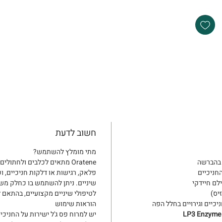
חשוב לדעת
מתי מומלץ להשתמש?
ך בהברשה
Oratene מתאים לכלבים ולחת
חניכיים
פלאק, רגישות או דלקות חניכיים, 
לם חיידקי
שיניים. ניתן להשתמש בו כחלק משג
יס)
לטיפולי שיניים מקצועיים, בהתאם ל
יים וגירויים בחלל הפה
הוראות שימוש
LP3 Enzyme
יש למרוח פס ג'ל ישירות על החניכיי