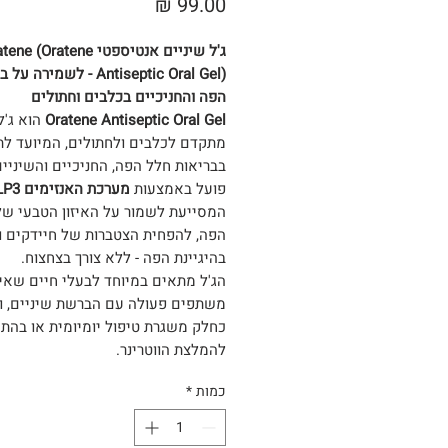
מחיר
ג'ל שיניים אנטיספטי e (Oratene
Antiseptic Oral Gel) - לשמירה
הפה והחניכיים בכלבים וחתולים
Oratene Antiseptic Oral Gel
הוא ג'ל
מתקדם לכלבים ולחתולים, המיועד ל
בבריאות חלל הפה, החניכיים והשיניים
פועל באמצעות
מערכת האנזימים LP3
המסייעת לשמור על האיזון הטבעי של
הפה, להפחית הצטברות של חיידקים ו
בהיגיינת הפה - ללא צורך בצחצוח.
הג'ל מתאים במיוחד לבעלי חיים שאי
משתפים פעולה עם הברשת שיניים, ו
כחלק משגרת טיפול יומיומית או בהת
להמלצת הווטרינר.
כמות
*