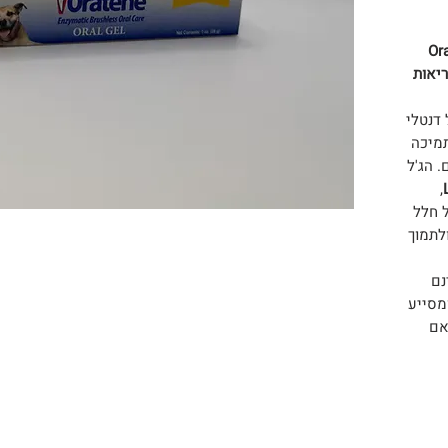
Oraten
 על בריאות
 דנטלי
תמיכה
. הג'ל
,
 חלל
לתמוך
נם
מסייע
אם