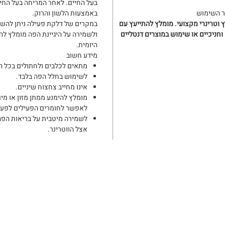
בעל החיים. לאחר המריחה בעל החיי
ר השימוש
באמצעות הלשון והרוק.
ץ וטרינרי מקצועי. מומלץ להתייעץ עם
במקרים של דלקת פעילה ניתן להש
 וחניכיים או שימוש במוצרים דנטליים
ולשמירה על היגיינת הפה מומלץ 
היומית.
מידע חשוב
מתאים לכלבים ולחתולים בכל הג
לשימוש בחלל הפה בלבד.
אינו מחייב צחצוח שיניים.
לאפשר לחומרים הפעילים לפעול
לשמירה מיטבית על בריאות הפה
אצל הווטרינר.
רפאה וטרינרית בראש העין המעניקה טיפול מקצועי ומתקדם, ליווי אישי של
ינות גבוהה ויחס מסור לבעלי החיים.
חנות
מאמרים
צרו קשר
מדיניות פרטיות
תנאי שימוש
© מרכז וטרינרי פסגות, 2024