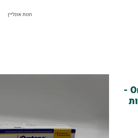
חנות אונליין
חנות
ראש העין
בלוג
צרו קשר
אנטיספטי Oratene -
ת