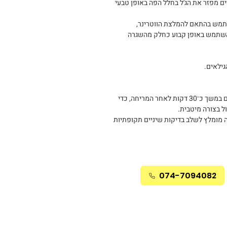
ם מפזר את הג'ל בחלל הפה באופן טבעי
תמש בהתאם להמלצת הווטרינר,
להשתמש באופן קבוע כחלק מהשגרה
ילאים.
מומלץ להימנע ממתן מזון או מים במשך כ־30 דקות לאחר המריחה, כדי
 בצורה מיטבית.
 מומלץ לשלב בדיקות שיניים תקופתיות
074-7094082
הצהרת נגישות