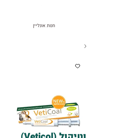
חנות אונליין
וטיקול (Veticol)