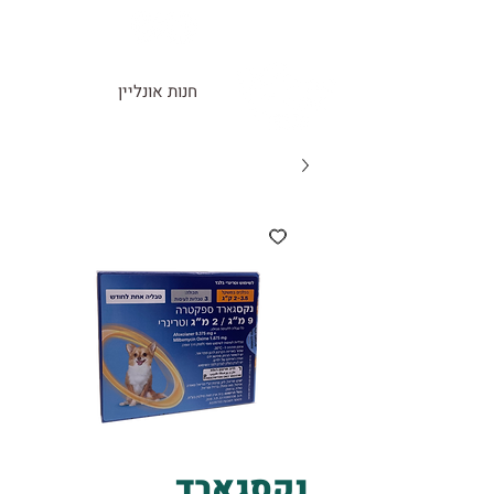
חנות אונליין
נקסגארד