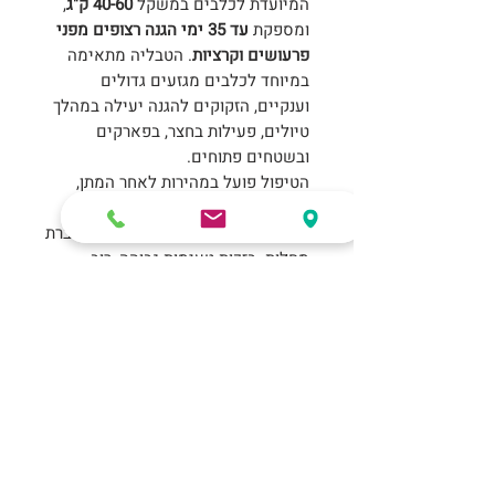
המיועדת לכלבים במשקל
40-60 ק"ג
,
ומספקת
עד 35 ימי הגנה רצופים מפני
פרעושים וקרציות
. הטבליה מתאימה
במיוחד לכלבים מגזעים גדולים
וענקיים, הזקוקים להגנה יעילה במהלך
טיולים, פעילות בחצר, בפארקים
ובשטחים פתוחים.
הטיפול פועל במהירות לאחר המתן,
מסייע בהשמדת פרעושים וקרציות
ומפחית את הסיכון להתרבותם ולהעברת
מחלות. בזכות טעימות גבוהה, רוב
הכלבים מקבלים את הטבליה בקלות
כחלק משגרת הטיפול.
חשוב לדעת
יתרונות עיקריים
כדאי לקרא
מיועד לכלבים מגזע גדול וענק במשקל
40–60 ק"ג
הוראות שימוש
מעניק עד
35 ימי הגנה
מפני פרעושים