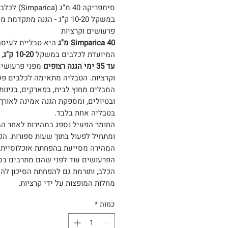
סימפריקה 40 מ"ג (imparica
במשקל 10-20 ק"ג - הגנה מתקדמת מ
פרעושים וקרציות
Simparica 40 מ"ג
היא טבליית לעיסה
המיועדת לכלבים במשקל
10-20 ק"ג
,
עד 35 ימי הגנה רצופים
מפני פרעושי
וקרציות. הטבליה מתאימה לכלבים פע
המבלים מחוץ לבית, בפארקים, בגינות
ובטיולים, ומספקת הגנה אמינה לאורך 
בטבליה אחת בלבד.
החומר הפעיל נספג במהירות לאחר ה
ומתחיל לפעול בתוך שעות ספורות. הפ
המהירה מסייעת בהפחתת אוכלוסיית
הפרעושים עוד לפני שהם מתרבים בס
הכלב, ותורמת גם להפחתת הסיכון לה
מחלות המופצות על ידי קרציות.
כמות
*