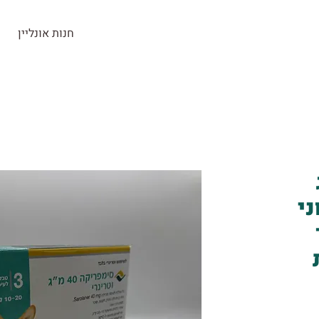
חנות אונליין
חנות
ראש העין
בלוג
צרו קשר
ג
ני