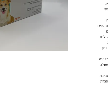
S) לכלבים
פני
 ומעניקה
ם
ילים
זמן
בליעה
עולה
ביבת
עברת