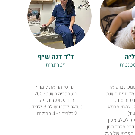
ליה
ד״ר דנה שיף
טנטית
ויטרינרית
מכת ברפואה
דנה סיימה את לימודי
לי חיים משנת
הוטרינריה בשנת 2005
2 (דיקור סיני,
בבודפשט, הונגריה.
, צמחי מרפא
נשואה לדני ויש לה 3 ילדים ,
עוד)
2 כלבים ו - 4 חתולים.
ן לשלב מגוון
 זה מכבד רצון ,
 הפרטי של בעל