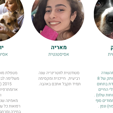
ק
מאריה
יו
ית
אסיסטנטית
אסיס
השורה
סטודנטית לווטרינריה שנה
מטפלת מוס
הראשונה בעלת ותק של 8
רביעית, חייכנית ומקסימה
משלימה לבע
דת בתחום
תמיד תקבל אתכם באהבה.
015
י החיים
ארומתרפיה 
ות שלנו) .
ו
דים חמודים סוף
מאמינה שנית
ח) וגפן .
רפואות כל עוד
בחירה ומרחב