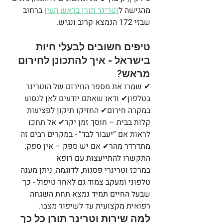
מהגישה ל
וטרינר תורן בראש העין
 ברחוב 
שבזי 172 הנמצא קרוב ונגיש.
טיפים חשובים לבעלי חיות 
בישראל - איך להתכונן לחירום 
מראש?
✔ שמרו את מספר החירום של הוטרינר 
בטלפון✔ ודאו שאתם יודעים לאן לנסוע 
במקרה חירום✔ החזיקו תיקון לפציעות 
קלות בבית – חוסך זמן יקר✔ אל תחכו 
לראות אם “יעבור לבד” - במקרים רבים זה 
מתדרדר מהר✔ אם יש ספק – אין ספק: 
התקשרו להתייעצות עם רופא
במרכז וטרינרי פסגות, לדוגמה, ניתן מענה 
טלפוני ומעקב צמוד גם לאחר טיפול - כך 
שבעל החיים תמיד נמצא תחת השגחה 
רפואית מקצועית עד לשיפור מצבו.
למה שירות וטרינר תורן כל כך 