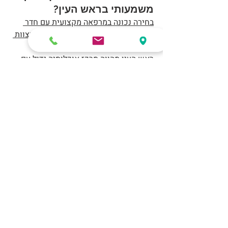
משמעותי בראש העין?
בחירה נכונה במרפאה מקצועית עם חדר 
טראומה, חדר ניתוח, הדמיה מתקדמת וצוות 
מיומן יכולה להציל חיים.
ראש העין מהווה מרכז אוכלוסיה גדול עם 
אחוז גבוה של בעלי חיות מחמד. עיר כזו 
דורשת מרפאה עם מענה חירום, חדר טיפול 
מתקדם, ומעבדה מהירה - ולא רק מרפאה 
שנותנת חיסונים. מרכז וטרינרי פסגות 
משמש כנקודת "וטרינר חירום בראש העין" 
עבור בעלי חיים מכל האזור, כולל פסגות 
אפק, נחשונים, גבעת הסלעים, כפר סירקין, 
הרש”ש, העצמאות ורחוב שבזי. לכן המרכז 
נחשב בעיני רבים כוטרינר הכי טוב בראש 
העין בזכות שירותיות, מקצועיות וזמינות.
וטרינר מומלץ בראש העין
וטרינר חירום ראש העין
וטרינר חירום בראש העין
וטרינרים ראש העין
וטרינר תורן ראש העין
וטרינר תורן בראש העין