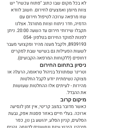
לא בכל מקום שבו כתוב "פתוח עכשיו" יש 
צוות מיומן ואמצעים לחירום. חשוב לוודא 
שזו מרפאה ערוכה לטיפול חירום עם 
הדמיה, חדר ניתוח וצוות מתורגל. אצלנו 
תקבלו שירותי חירום עד השעה 20:00. ניתן 
לפנות למוקד החירום בטלפון 054-
8939193, ולקבל מענה מהיר ומקצועי מעבר 
לשעות הפעילות גם בשישי שבת למקרים 
דחופים (ללקוחות המרפאה הקבועים).
ניסיון בתחום החירום
וטרינר שמתורגל בניהול טראומה, הרעלה או 
מצוקה נשימתית יודע לקבל החלטות 
מהירות - לעיתים אלו ההחלטות שעושות 
את ההבדל.
מיקום קרוב
כאשר מדובר במצב קריטי, אין זמן לנסיעה 
ארוכה. בעלי חיים באזור פסגות אפק, גבעת 
הסלעים, קניון הסלע, יהושע בן נון, כפר 
סירקין, קיבוץ עינת ונחשונים לדוגמה, נהנים 