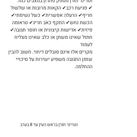
וטרינר תורן מספק פתרון במצבים כמו:
✔ פגיעת רכב✔ הקאות מרובות או שלשול 
חריף✔ הרעלה אפשרית✔ כשל נשימתי✔ 
הכשת נחש✔ התקף כאב חריג✔ טראומה 
פיזית✔ אדישות קיצונית או חוסר תגובה✔ 
חתול שאינו משתן או כלב שאינו מצליח 
לעמוד
מקרים אלו אינם סובלים דיחוי. חשוב להבין 
שזמן התגובה משפיע ישירות על סיכויי 
ההחלמה.
וטרינר תורן בראש העין עד 8 בערב