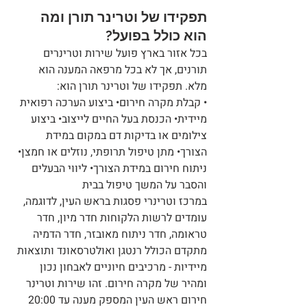
תפקידו של וטרינר תורן ומה 
הוא כולל בפועל?
בכל אזור בארץ פועל שירות וטרינרים 
תורנים, אך לא בכל מרפאה המענה הוא 
מלא. תפקידו של וטרינר תורן הוא:
• קבלת מקרה חירום• ביצוע הערכה רפואית 
מיידית• הכנסת בעל החיים לייצוב• ביצוע 
צילומים או בדיקות דם במקום במידת 
הצורך• מתן טיפול תרופתי, נוזלים או חמצן• 
ניתוח חירום במידת הצורך• ליווי הבעלים 
והסבר על המשך טיפול בבית
במרכז וטרינרי פסגות בראש העין, לדוגמה, 
עומדים לרשות הלקוחות חדר מיון, חדר 
טראומה, חדר ניתוח מאובזר, חדר הדמיה 
מתקדם הכולל רנטגן ואולטרסאונד ותוצאות 
מיידיות - מרכיבים חיוניים לאבחון נכון 
ומהיר של מקרה חירום. זהו שירות וטרינר 
חירום ראש העין המספק מענה עד 20:00 