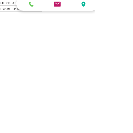
אוכל רפואי לכלבים
וטרינר חירום
וטרינר מקרה חירום
וטרינר תורן
וטרינר עכשיו
מקרי חירום
המלצות מרפאה וטרינרית
פוסטים קשורים
הצג הכול