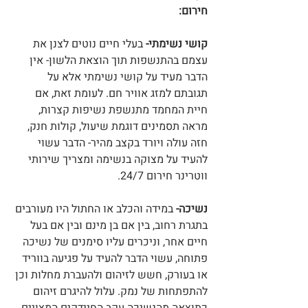
חירום:
קושי נשימתי-
 בעלי חיים נוטים לצנן את 
עצמם בהתנשפות תוך הוצאת הלשון- אין 
הדבר מעיד על קושי נשימתי אלא על 
תגובתם למזג אוויר חם. לעומת זאת, אם 
חיית המחמד מתנשפת נשיפות קצרות, 
מראה תסמינים דוגמת שיעול, קולות חנק, 
חזה עולה ויורד בקצב מהיר- הדבר עשוי 
להעיד על מצוקה בנשימה ומצריך שירותי 
ווטרינר חירום 24/7.
נשיכה-
 במידה והכלב או החתול היו מעורבים 
בתגרת רחוב, בין אם בן מינם ובין אם בעל 
חיים אחר, וניכרים עליו סימנים של נשיכה 
פתוחה, עשוי הדבר להעיד על פגיעה בווריד 
או בעורק, חשש לזיהום ולהעברת מחלות וכן 
להתפתחות של נמק. עלול להיגרם זיהום 