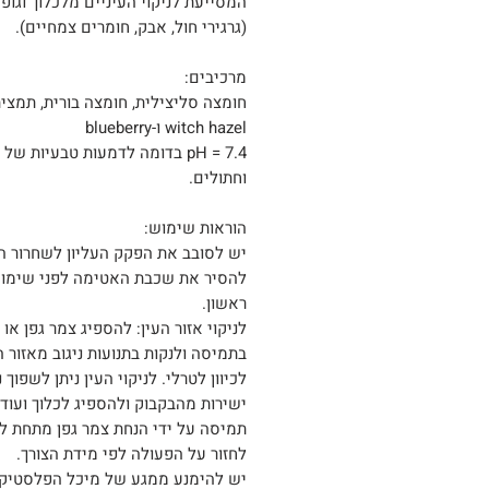
המסייעת לניקוי העיניים מלכלוך וגופי
(גרגירי חול, אבק, חומרים צמחיים).
מרכיבים:
חומצה סליצילית, חומצה בורית, תמצי
witch hazel ו-blueberry
pH = 7.4 בדומה לדמעות טבעיות של
וחתולים.
הוראות שימוש:
יש לסובב את הפקק העליון לשחרור הנ
להסיר את שכבת האטימה לפני שימו
ראשון.
לניקוי אזור העין: להספיג צמר גפן או 
בתמיסה ולנקות בתנועות ניגוב מאזור ה
לכיוון לטרלי. לניקוי העין ניתן לשפוך נ
ישירות מהבקבוק ולהספיג לכלוך ועוד
תמיסה על ידי הנחת צמר גפן מתחת לעי
לחזור על הפעולה לפי מידת הצורך.
יש להימנע ממגע של מיכל הפלסטיק