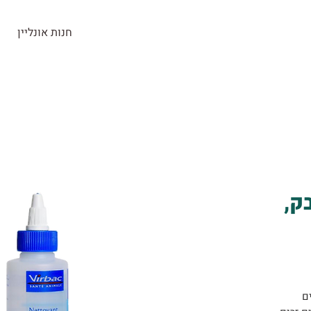
חנות אונליין
חנות
ראש העין
בלוג
צרו קשר
ק,
ם