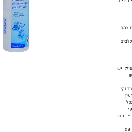
ם זרים
ת צמח
 כלבים
וזל. יש
ש
בד נקי
עין
וזל
פי
ן. ניתן
 עם