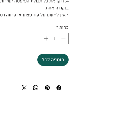
4. רוקן את כל תכולת הפיפטה ישירות
בנקודה אחת.
• אין ליישם על עור פצוע או פרווה רטו
כמות
*
הוספה לסל
מרכז וטרינרי פסגות - מ
צוות וטרינרים מנוסה, זמ