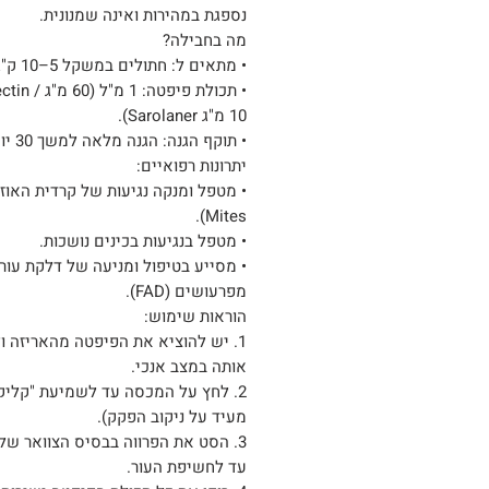
נספגת במהירות ואינה שמנונית.
מה בחבילה?
• מתאים ל: חתולים במשקל 5–10 ק"ג.
• תכולת פיפטה: 1 מ
10 מ"ג Sarolaner).
• תוקף הגנה: הגנה מלאה למשך 30 יום.
יתרונות רפואיים:
Mites).
• מטפל בנגיעות בכינים נושכות.
• מסייע בטיפול ומניעה של דלקת עור
מפרעושים (FAD).
הוראות שימוש:
1. יש להוציא את הפיפטה מהאריזה ו
אותה במצב אנכי.
2. לחץ על המכסה עד לשמיעת "קליק"
מעיד על ניקוב הפקק).
3. הסט את הפרווה בבסיס הצוואר של
עד לחשיפת העור.