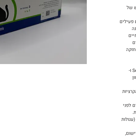
ש של
 פעילים
ה
יים
ם
חזקה
• פעולה כפולה: שילוב של Selamectin ו-
ון
יעיל נגד 4 סוגי הקרציות
ם לפני
.
(עגולות
ישום,