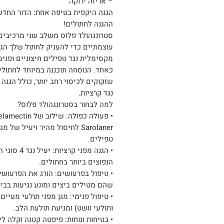
– אריזה ירוקה
הגנה היקפית בטיפה אחת: הדור החד
ההגנה לחתולים!
סטרונגהולד פלוס משלב שני מרכיבים
עוצמתיים כדי להעניק לחתול שלך הגנ
מקסימלית נגד טפילים חיצוניים ופנימ
כאחד. הנוסחה תוכננה במיוחד לחתולי
שזקוקים לכיסוי רחב יותר, כולל הגנה 
נגד קרציות.
למה לבחור בסטרונגהולד פלוס?
Sarolaner לחיסול מהיר ויעיל של מגו
טפילים.
• הגנה מפני קרציות: 
הנפוצים ביותר בחתולים.
• טיפול בפרעושים: הורג את הפרעושי
שהם מטילים ביצים ומונע נגיעות בבית
• טיפול פנימי: מגן מפני תולעי מעיים 
ותולעי וושט) ומניעת תולעת הלב.
• בטיחות ונוחות: פיפטה קטנה וקלה לי