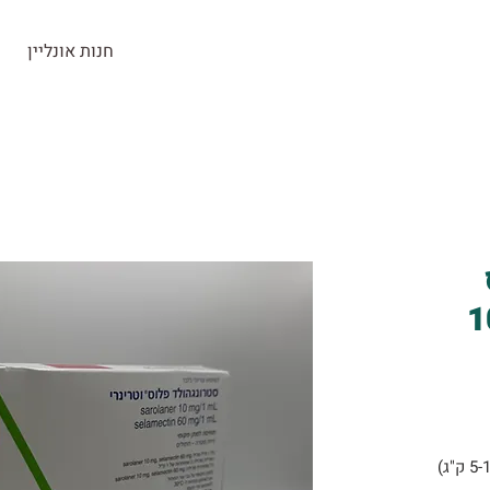
חנות אונליין
חנות
ראש העין
בלוג
צרו קשר
 מ5 עד 10
Stronghold Plus לחתולים גדולים (5-10 ק"ג)