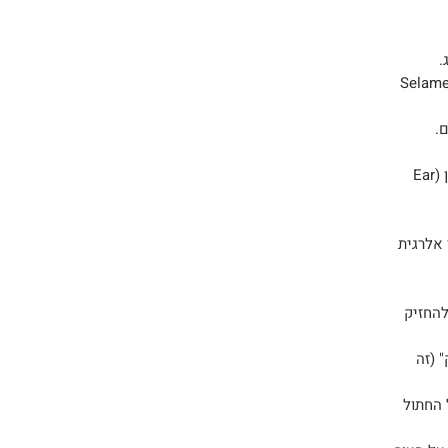
"ל (60 מ"ג Selamectin /
• מטפל ומנקה נגיעות של קרדית האוזן (Ear
 אלרגית
להחזיק
 (זה
 החתול