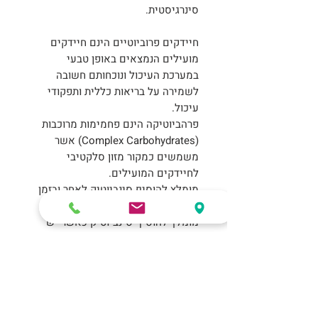
סינרגיסטית.
חיידקים פרוביוטיים הינם חיידקים
מועילים הנמצאים באופן טבעי
במערכת העיכול ונוכחותם חשובה
לשמירה על בריאות כללית ותפקודי
עיכול.
פרהביוטיקה הינם פחמימות מרוכבות
(Complex Carbohydrates) אשר
משמשים כמקור מזון סלקטיבי
לחיידקים המועילים.
מומלץ להוסיף סינביוטיק לאחר ובזמן
שימוש באנטיביוטיקה
מומלץ להוסיף סינביוטיק כאשר יש
הפרעה באיזון חיידקי המעי
פרוביוטיקה ופרהביוטיקה
לכלבים ולחתולים