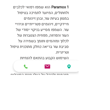
Paramox 1
הוא שמפו רפואי לכלבים
ולחתולים, המיועד לתמיכה בטיפול
במגוון בעיות עור, ובהן זיהומים
חיידקיים, זיהומים פטרייתיים וגירויי
עור. השמפו מסייע בניקוי יסודי של
העור והפרווה, מפחית הצטברות של
לכלוך ומזהמים ותומך בשמירה על
סביבת עור בריאה כחלק מתוכנית טיפול
וטרינרית.
השימוש הקבוע בהתאם להנחיות
הווטרינר מסייע לשמור על היגיינת
העור, להפחית עומס של גורמים
מזהמים ולהקל על בעלי חיים הסובלים
מבעיות עור חוזרות.
חשוב לדעת
🌟 למה שמפו Paramox 1 הוא הבחירה
ההמלצה שלנו