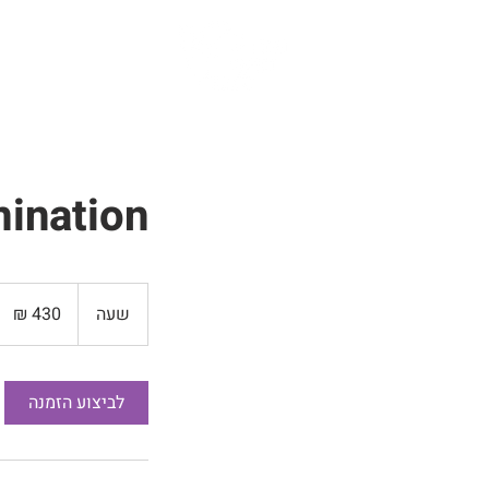
אודות
שירותים
ination
430
שקלים
שעה
ש
חדשים
ע
לביצוע הזמנה