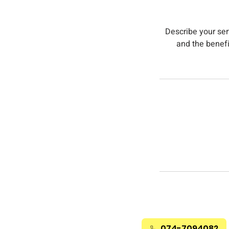
Describe your ser
and the benefi
074-7094082