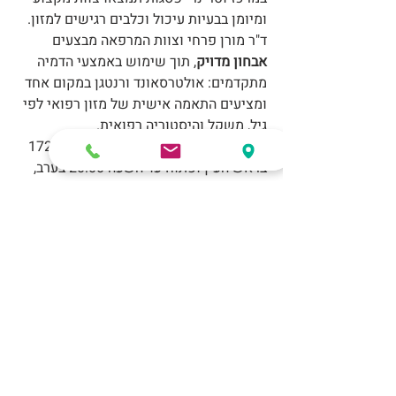
ומיומן בבעיות עיכול וכלבים רגישים למזון. 
ד"ר מורן פרחי וצוות המרפאה מבצעים 
אבחון מדויק
, תוך שימוש באמצעי הדמיה 
מתקדמים: אולטרסאונד ורנטגן במקום אחד 
ומציעים התאמה אישית של מזון רפואי לפי 
גיל, משקל והיסטוריה רפואית.
המרכז ממוקם ברחוב הרב שלום שבזי 172 
בראש העין ופתוח עד השעה 20:00 בערב, 
כך שניתן לפנות גם במקרי חירום. טלפון 
המרפאה: 
074-7094082 
טלפון חירום (עד 
054-8939193
20:00): 
רינאל כלב גזע קטן 3.5 ק"ג
₪250.00